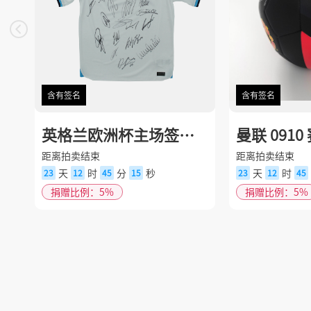
含有签名
含有签名
英格兰欧洲杯主场签名
曼联 091
球衣
足球
距离拍卖结束
距离拍卖结束
天
时
分
秒
天
时
23
12
45
14
23
12
45
捐赠比例：5%
捐赠比例：5%