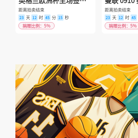
英格兰欧洲杯主场签名
曼联 091
球衣
足球
距离拍卖结束
距离拍卖结束
天
时
分
秒
天
时
23
12
45
14
23
12
45
捐赠比例：5%
捐赠比例：5%